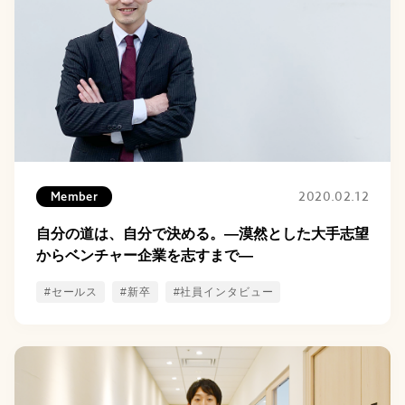
2020.02.12
Member
自分の道は、自分で決める。―漠然とした大手志望
からベンチャー企業を志すまで―
#セールス
#新卒
#社員インタビュー