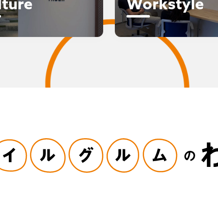
lture
Workstyle