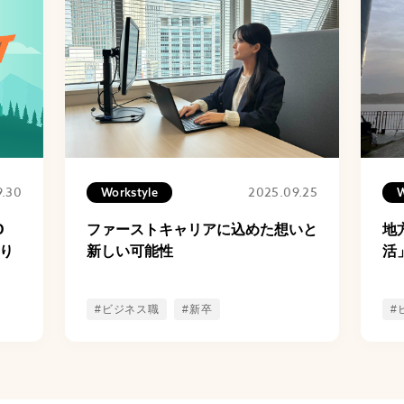
9.30
2025.09.25
Workstyle
W
D
ファーストキャリアに込めた想いと
地
切り
新しい可能性
活
#ビジネス職
#新卒
#