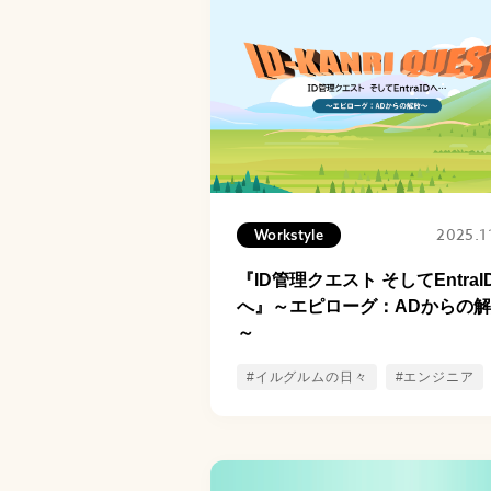
2025.1
Workstyle
『ID管理クエスト そしてEntraI
へ』～エピローグ：ADからの
～
#イルグルムの日々
#エンジニア