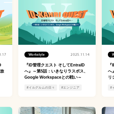
1.17
2025.11.14
Workstyle
W
D
『ID管理クエスト そしてEntraID
『I
解放
へ』～第5話：いきなりラスボス、
へ
Google Workspaceとの戦い～
リ
#イルグルムの日々
#エンジニア
#