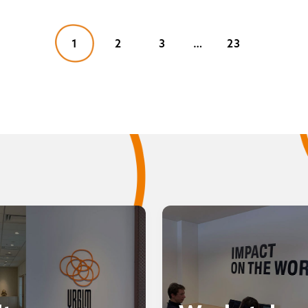
1
2
3
…
23