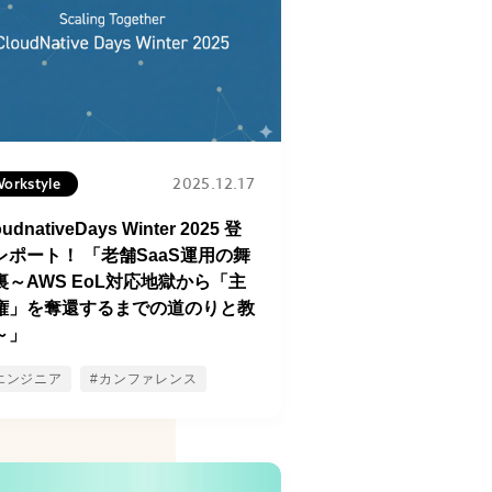
2025.12.17
orkstyle
oudnativeDays Winter 2025 登
レポート！ 「老舗SaaS運用の舞
裏～AWS EoL対応地獄から「主
権」を奪還するまでの道のりと教
～」
エンジニア
#カンファレンス