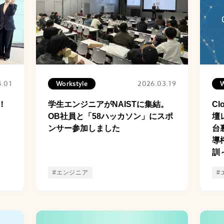
4.01
2026.03.19
Workstyle
W
！
学生エンジニアがNAISTに集結。
Cl
OB社員と「58ハッカソン」にスポ
壇
ンサー参加しました
台
導
訓
#エンジニア
#