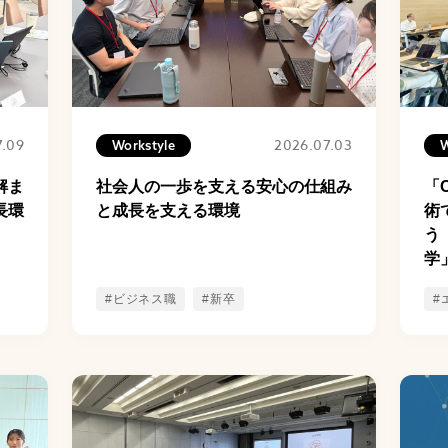
7.09
2026.07.03
Workstyle
W
解ま
社会人の一歩を支える安心の仕組み
「
長環
と成長を支える環境
術
う
学
#ビジネス職
#新卒
#