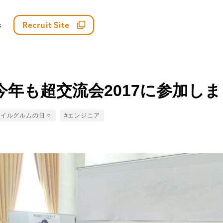
s
Recruit Site
今年も超交流会2017に参加し
ags
#イルグルムの日々
#エンジニア