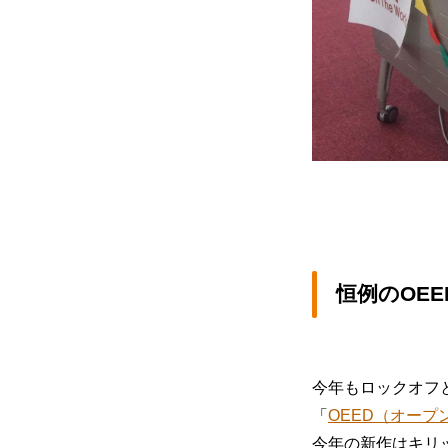
恒例のOE
今年もロックオフ
「
OEED（オー
今年の新作はキリ