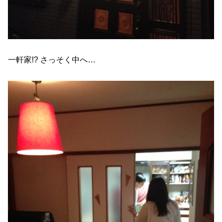
一軒家!? さっそく中へ…