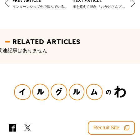
PREV ARTICLE
NEXT ARTICLE
インターンシップ先で悩んでいるアナタへ贈るラブレター
海を超えて理念 「おかげさんプロジェクト in ロックオンベトナム」
RELATED ARTICLES
関連記事はありません
Recruit Site
SNS