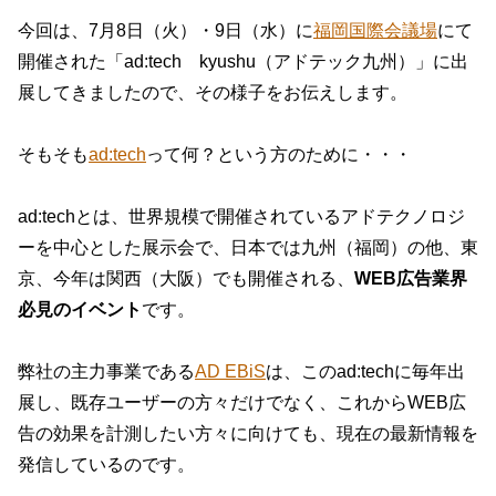
今回は、7月8日（火）・9日（水）に
福岡国際会議場
にて
開催された「ad:tech kyushu（アドテック九州）」に出
展してきましたので、その様子をお伝えします。
そもそも
ad:tech
って何？という方のために・・・
ad:techとは、世界規模で開催されているアドテクノロジ
ーを中心とした展示会で、日本では九州（福岡）の他、東
京、今年は関西（大阪）でも開催される、
WEB広告業界
必見のイベント
です。
弊社の主力事業である
AD EBiS
は、このad:techに毎年出
展し、既存ユーザーの方々だけでなく、これからWEB広
告の効果を計測したい方々に向けても、現在の最新情報を
発信しているのです。