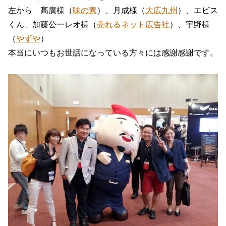
左から 髙廣様（
味の素
）、月成様（
大広九州
）、エビス
くん、加藤公一レオ様（
売れるネット広告社
）、宇野様
（
やずや
）
本当にいつもお世話になっている方々には感謝感謝です。