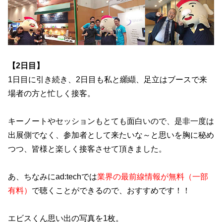
【2日目】
1日目に引き続き、2日目も私と纐纈、足立はブースで来
場者の方と忙しく接客。
キーノートやセッションもとても面白いので、是非一度は
出展側でなく、参加者として来たいな～と思いを胸に秘め
つつ、皆様と楽しく接客させて頂きました。
あ、ちなみにad:techでは
業界の最前線情報が無料（一部
有料）
で聴くことができるので、おすすめです！！
エビスくん思い出の写真を1枚。