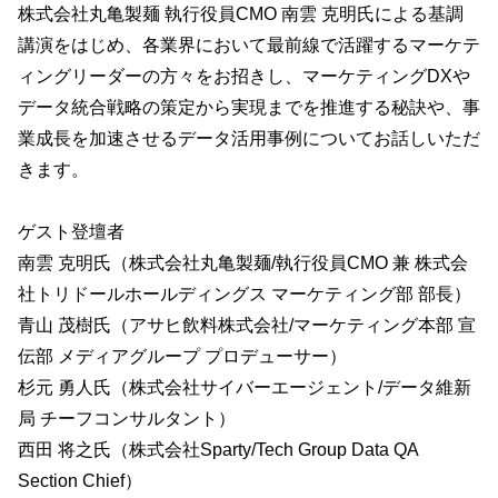
株式会社丸亀製麺 執行役員CMO 南雲 克明氏による基調
講演をはじめ、各業界において最前線で活躍するマーケテ
ィングリーダーの方々をお招きし、マーケティングDXや
データ統合戦略の策定から実現までを推進する秘訣や、事
業成長を加速させるデータ活用事例についてお話しいただ
きます。
ゲスト登壇者
南雲 克明氏（株式会社丸亀製麺/執行役員CMO 兼 株式会
社トリドールホールディングス マーケティング部 部長）
青山 茂樹氏（アサヒ飲料株式会社/マーケティング本部 宣
伝部 メディアグループ プロデューサー）
杉元 勇人氏（株式会社サイバーエージェント/データ維新
局 チーフコンサルタント）
西田 将之氏（株式会社Sparty/Tech Group Data QA
Section Chief）