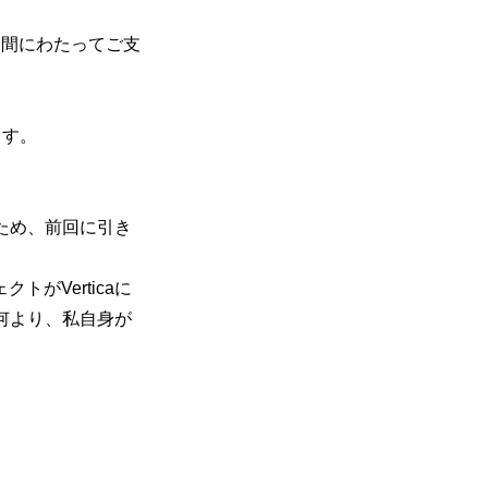
で長期間にわたってご支
ます。
たため、前回に引き
がVerticaに
て何より、私自身が