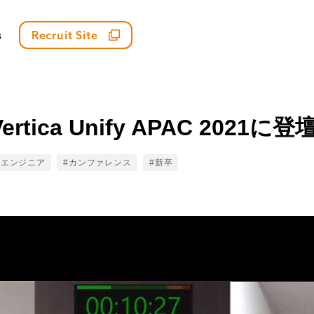
s
Recruit Site
Vertica Unify APAC 2021
ags
#エンジニア
#カンファレンス
#新卒