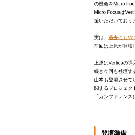
の機会をMicro 
Micro Focus
援いただいており
実は、
過去にもVe
前回は上原が登壇
上原はVertic
続き今回も登壇す
山本も登壇させてい
関するプロジェクト
「カンファレンス
登壇準備