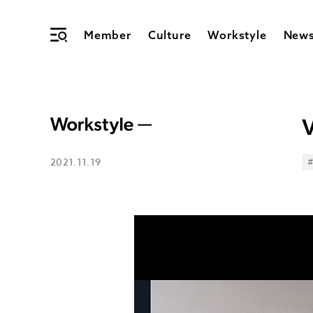
Member
Culture
Workstyle
New
2021.11.19
T