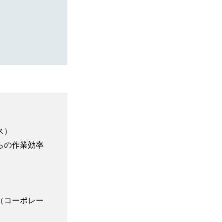
ス）
らの作業効率
（コーポレー