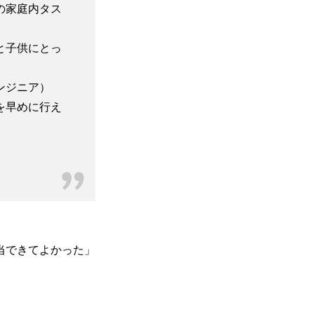
の家庭内タス
と子供にとっ
ンジニア）
を早めに行え
当できてよかった」