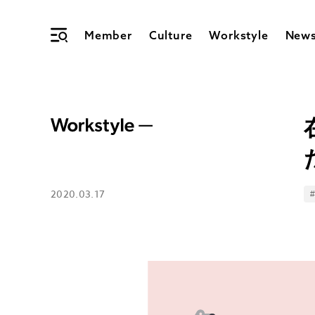
Member
Culture
Workstyle
New
2020.03.17
T