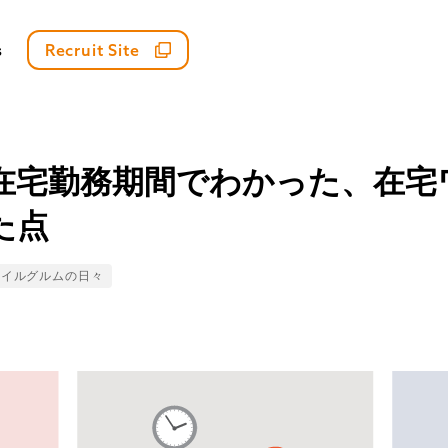
s
Recruit Site
在宅勤務期間でわかった、在宅
た点
ags
#イルグルムの日々