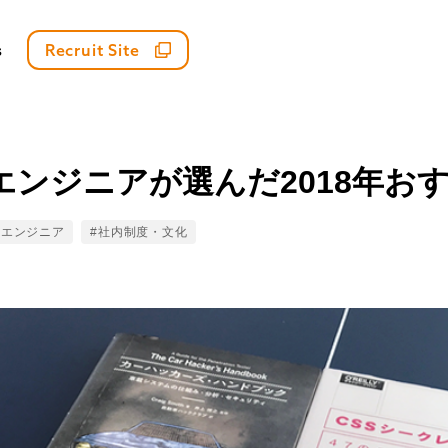
s
Recruit Site
エンジニアが選んだ2018年お
ags
#エンジニア
#社内制度・文化