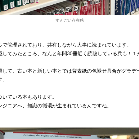
すんごい存在感
ルで管理されており、共有しながら大事に読まれています。
認してみたところ、なんと年間30冊近く読破している兵も！１か
過して、古い本と新しい本とでは背表紙の色褪せ具合がグラデ
す。
ついている本もあります。
ンジニアへ、知識の循環が生まれているんですね。