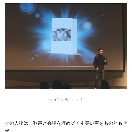
ジョ〇ス風・・・？
その人物は、歓声と会場を埋め尽くす笑い声をものともせ
ず、