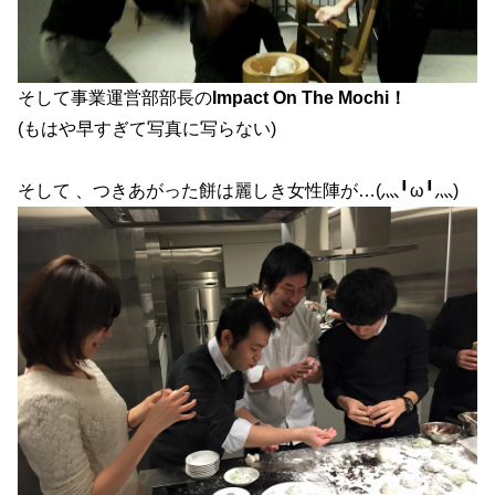
そして事業運営部部長の
Impact On The Mochi！
(もはや早すぎて写真に写らない)
そして 、つきあがった餅は麗しき女性陣が…(灬╹ω╹灬)